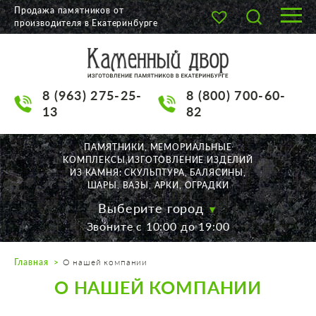
Продажа памятников от
производителя в Екатеринбурге
О КОМПАНИИ
КАТАЛОГ
8 (963) 275-25-
8 (800) 700-60-
НАШИ РАБОТЫ
13
82
АКЦИИ
ПАМЯТНИКИ, МЕМОРИАЛЬНЫЕ
КОМПЛЕКСЫ,ИЗГОТОВЛЕНИЕ ИЗДЕЛИЙ
ДОСТАВКА
ИЗ КАМНЯ: СКУЛЬПТУРА, БАЛЯСИНЫ,
ШАРЫ, ВАЗЫ, АРКИ, ОГРАДКИ
КОНТАКТЫ
Выберите город
Звоните с 10:00 до 19:00
K2532513@yandex.ru
Главная
О нашей компании
Екатеринбург, Щорса, 56
О НАШЕЙ КОМПАНИИ
Пн. — Пт. с 10:00 до 19:00
Суббота с 11:00 до 17:00
Воскресенье по договор.