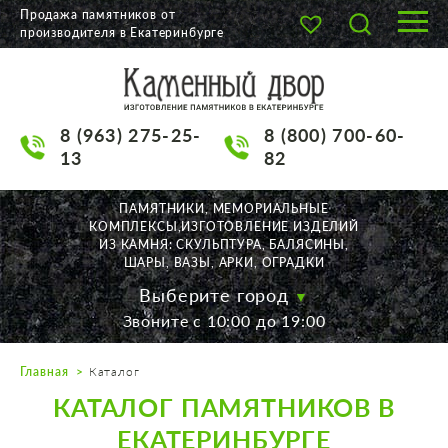
Продажа памятников от
производителя в Екатеринбурге
О КОМПАНИИ
КАТАЛОГ
8 (963) 275-25-
8 (800) 700-60-
НАШИ РАБОТЫ
13
82
АКЦИИ
ПАМЯТНИКИ, МЕМОРИАЛЬНЫЕ
КОМПЛЕКСЫ,ИЗГОТОВЛЕНИЕ ИЗДЕЛИЙ
ДОСТАВКА
ИЗ КАМНЯ: СКУЛЬПТУРА, БАЛЯСИНЫ,
ШАРЫ, ВАЗЫ, АРКИ, ОГРАДКИ
КОНТАКТЫ
Выберите город
Звоните с 10:00 до 19:00
K2532513@yandex.ru
Главная
Каталог
Екатеринбург, Щорса, 56
КАТАЛОГ ПАМЯТНИКОВ В
Пн. — Пт. с 10:00 до 19:00
Суббота с 11:00 до 17:00
ЕКАТЕРИНБУРГЕ
Воскресенье по договор.