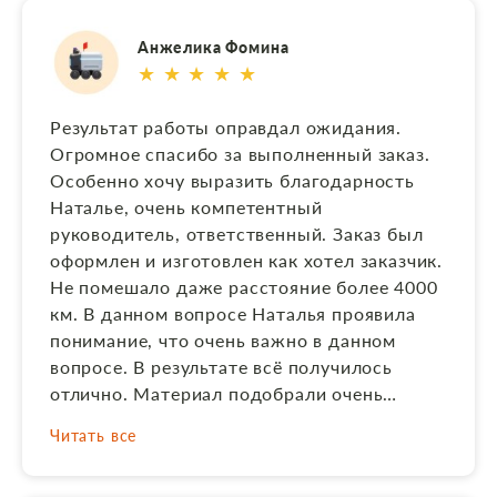
отличный результат! Благодарим за
добросовестный труд. Будьте здоровы,
Анжелика Фомина
счастливы в жизни, удачи в работе, ну а
★ ★ ★ ★ ★
фирме - успешной деятельности!
Результат работы оправдал ожидания.
Огромное спасибо за выполненный заказ.
Особенно хочу выразить благодарность
Наталье, очень компетентный
руководитель, ответственный. Заказ был
оформлен и изготовлен как хотел заказчик.
Не помешало даже расстояние более 4000
км. В данном вопросе Наталья проявила
понимание, что очень важно в данном
вопросе. В результате всё получилось
отлично. Материал подобрали очень
хороший, в соответствии с той цветовой
Читать все
гаммой, которую я заказывала. Выполнили
по заказу комбинированный памятник в