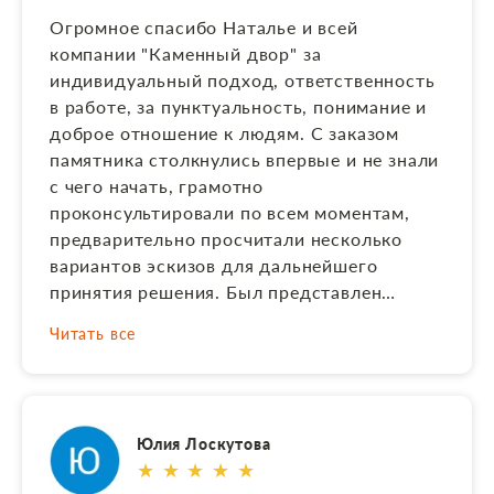
Огромное спасибо Наталье и всей
компании "Каменный двор" за
индивидуальный подход, ответственность
в работе, за пунктуальность, понимание и
доброе отношение к людям. С заказом
памятника столкнулись впервые и не знали
с чего начать, грамотно
проконсультировали по всем моментам,
предварительно просчитали несколько
вариантов эскизов для дальнейшего
принятия решения. Был представлен
большой выбор камня. Хотелось что-то
Читать все
особенное в память близкого и родного
человека, в итоге изготовили все как мы
хотели и представляли по своему
предложенному эскизу. На каждом этапе
Юлия Лоскутова
изготовления информировали и
★ ★ ★ ★ ★
сопровождали фотоотчетом,