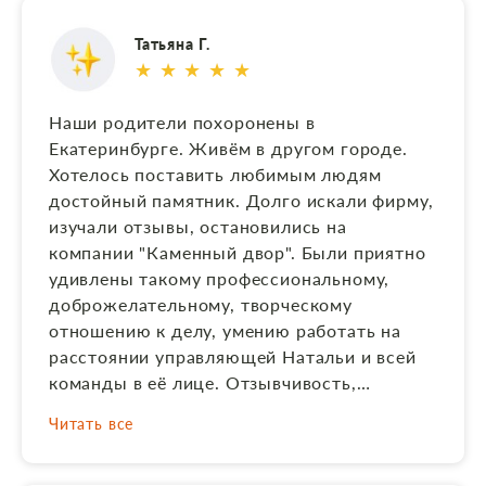
сотрудниками, да и вообще всей работы
Татьяна Г.
только положительные!
★ ★ ★ ★ ★
Наши родители похоронены в
Екатеринбурге. Живём в другом городе.
Хотелось поставить любимым людям
достойный памятник. Долго искали фирму,
изучали отзывы, остановились на
компании "Каменный двор". Были приятно
удивлены такому профессиональному,
доброжелательному, творческому
отношению к делу, умению работать на
расстоянии управляющей Натальи и всей
команды в её лице. Отзывчивость,
гибкость в решении вопросов, помощь,
Читать все
ценные советы на каждом этапе создания
и установки памятника. И в итоге получили