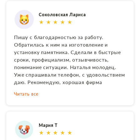
Екатеринбурга за 250 км от города, но и
здесь не подвели! Монтаж на месте
Соколовская Лариса
контролировали и принимали
★ ★ ★ ★ ★
родственники, всё отлично! Считаю,
данная компания пример того, как нужно и
Пишу с благодарностью за работу.
можно работать.
Обратилась к ним на изготовление и
установку памятника. Сделали в быстрые
сроки, профициализм, отзывчивость,
понимание ситуации. Наталья молодец.
Уже спрашивали телефон, с удовольствием
даю. Рекомендую, хорошая фирма
Читать все
Мария Т
★ ★ ★ ★ ★