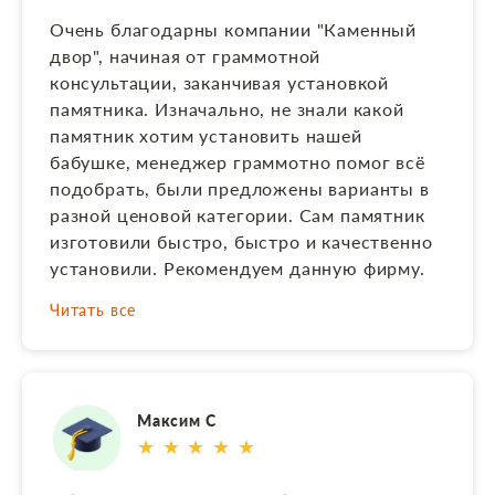
индивидуально пригласили на склад для
Очень благодарны компании "Каменный
просмотра перед самой установкой. Все
двор", начиная от граммотной
работы были выполнены качественно и
консультации, заканчивая установкой
даже раньше оговоренного договором
памятника. Изначально, не знали какой
срока. Представлялась рассрочка в оплате.
памятник хотим установить нашей
Отдельно выражаем благодарность
бабушке, менеджер граммотно помог всё
Алексею по установке памятника, сделал
подобрать, были предложены варианты в
все аккуратно и чисто. Скрыть
разной ценовой категории. Сам памятник
изготовили быстро, быстро и качественно
установили. Рекомендуем данную фирму.
Читать все
Максим С
★ ★ ★ ★ ★