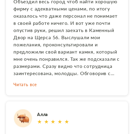
Объездил весь город чтоб найти хорошую
фирму с адекватными ценами, по итогу
оказалось что даже персонал не понимает
в своей работе ничего. И вот уже почти
опустив руки, решил заехать в Каменный
Двор на Щерса 56. Выслушали мои
пожелания, проконсультировали и
предложили свой вариант камня, который
мне очень понравился. Так же подсказали с
размерами. Сразу видно что сотрудница
заинтересована, молодцы. Обговорив с
родными, на следующий день приехал
Читать все
подписывать договор на изготовление
памятника, и заплатил только за
материалы. Через месяц меня пригласили
на предприятие , чтоб я смог убедиться в
Алла
правильности изготовленного изделия. На
★ ★ ★ ★ ★
предприятии обратил внимание что
каждый изготовленый памятник у них