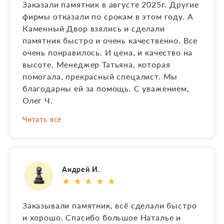
Заказали памятник в августе 2025г. Другие
установке Алексею. Всё вы большие
фирмы отказали по срокам в этом году. А
профессионалы! Отдельная благодарность
Каменный Двор взялись и сделали
художнику, выполнившему портрет мамы!
памятник быстро и очень качественно. Все
Памятник ставили на газон 60×60,
очень понравилось. И цена, и качество на
подхоронение к папе. Получилось в одном
высоте. Менеджер Татьяна, которая
стиле (продумывали с Наташей схожесть
помогала, прекрасный спецалист. Мы
камня, портрет и шрифт на памятнике) .
благодарны ей за помощь. С уважением,
Солидно и красиво! Работы выполнялись
Олег Ч.
быстро, в срок и с учетом наших просьб.
Спасибо!
Читать все
Андрей И.
★ ★ ★ ★ ★
Заказывали памятник, всё сделали быстро
и хорошо. Спасибо большое Наталье и