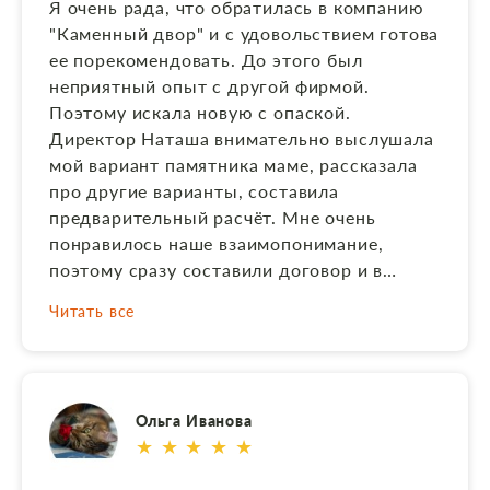
Я очень рада, что обратилась в компанию
хорошо упакован,не пылиться, аккуратно
"Каменный двор" и с удовольствием готова
храниться на паддонах. В самом
ее порекомендовать. До этого был
предприетии чисто, сотрудники
неприятный опыт с другой фирмой.
максимально вежливы. Убедившись в
Поэтому искала новую с опаской.
качестве изделия, поехал в офис
Директор Наташа внимательно выслушала
Каменного Двора на заключение уже
мой вариант памятника маме, рассказала
второго договора, на установку, и его
про другие варианты, составила
оплату. В назначенное время со мной
предварительный расчёт. Мне очень
связался мастер, для уточнения места
понравилось наше взаимопонимание,
установки. Вежливый в общении, и как
поэтому сразу составили договор и в
оказалось в дальнейшем, отличный
дальнейшем всегда было очень грамотное
установщик. Памятником и его установкой
Читать все
и чёткое документальное сопровождение
полностью довольны. Огромная
(от макета памятника , финансовых
благодарность Наталье Анатольевне,
документов на оплату, до подписания
особенно за вставку в виде цветка.
акта-приемки после выполнения). Большая
Ольга Иванова
благодарность Наташе, как грамотному и
★ ★ ★ ★ ★
чуткому организатору всей работы фирмы,
начальнику цеха Андрею и мастеру по