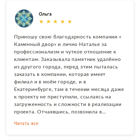
соответствии с макетом, фото выполнили и
врезали его в стеллу качественно, очень
Ольга
грамотно и быстро составили
★ ★ ★ ★ ★
договор.Молодцы!!! Родственникам
понравилось. Рекомендую всем, очень
Приношу свою благодарность компании «
приятно работать с Натальей, с человеком
Каменный двор» и лично Наталье за
который располагает к себе, и не заставит
профессионализм и чуткое отношение к
в итоге Вас разочароваться. Сейчас редко,
клиентам. Заказывала памятник удалённо
когда делаешь заказ и получаешь именно
из другого города, перед этим пыталась
то, что нужно. Работы сделаны
заказать в компании, которая имеет
качественно, огромная благодарность
филиал и в моём городе, и в
мастерам. Ещё раз спасибо! На Дальнем
Екатеринбурге, там в течении месяца даже
Востоке я 2 года не могла найти
к проекту не приступили, ссылаясь на
исполнителя на макет заказа, а Наталья
загруженность и сложности в реализации
взялась. Рекомендую! Анжелика
проекта. Отчаявшись, позвонила в
«Каменный двор», в течении недели всё
Читать все
обсудили и оформили. Установка
памятника планировалась в области