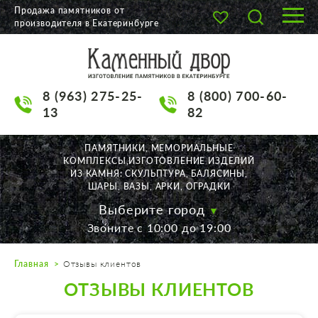
Продажа памятников от
производителя в Екатеринбурге
О КОМПАНИИ
КАТАЛОГ
8 (963) 275-25-
8 (800) 700-60-
НАШИ РАБОТЫ
13
82
АКЦИИ
ПАМЯТНИКИ, МЕМОРИАЛЬНЫЕ
КОМПЛЕКСЫ,ИЗГОТОВЛЕНИЕ ИЗДЕЛИЙ
ДОСТАВКА
ИЗ КАМНЯ: СКУЛЬПТУРА, БАЛЯСИНЫ,
ШАРЫ, ВАЗЫ, АРКИ, ОГРАДКИ
КОНТАКТЫ
Выберите город
Звоните с 10:00 до 19:00
K2532513@yandex.ru
Главная
Отзывы клиентов
Екатеринбург, Щорса, 56
ОТЗЫВЫ КЛИЕНТОВ
Пн. — Пт. с 10:00 до 19:00
Суббота с 11:00 до 17:00
Воскресенье по договор.