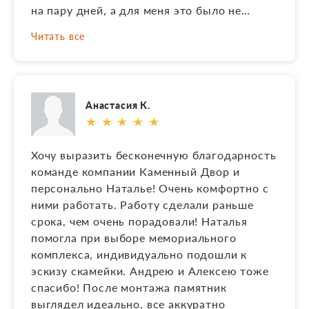
на пару дней, а для меня это было не
критично. Установлено все аккуратно, за
Читать все
собой ребята все убрали. Была приятно
удивлена обсыпке вокруг памятника.
Рекомендую данную организацию!!!
Анастасия К.
★ ★ ★ ★ ★
Хочу выразить бесконечную благодарность
команде компании Каменный Двор и
персонально Наталье! Очень комфортно с
ними работать. Работу сделали раньше
срока, чем очень порадовали! Наталья
помогла при выборе мемориального
комплекса, индивидуально подошли к
эскизу скамейки. Андрею и Алексею тоже
спасибо! После монтажа памятник
выглядел идеально, все аккуратно