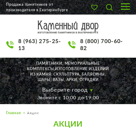
Продажа памятников от
производителя в Екатеринбурге
О КОМПАНИИ
КАТАЛОГ
8 (963) 275-25-
8 (800) 700-60-
НАШИ РАБОТЫ
13
82
АКЦИИ
ПАМЯТНИКИ, МЕМОРИАЛЬНЫЕ
КОМПЛЕКСЫ,ИЗГОТОВЛЕНИЕ ИЗДЕЛИЙ
ДОСТАВКА
ИЗ КАМНЯ: СКУЛЬПТУРА, БАЛЯСИНЫ,
ШАРЫ, ВАЗЫ, АРКИ, ОГРАДКИ
КОНТАКТЫ
Выберите город
Звоните с 10:00 до 19:00
K2532513@yandex.ru
Главная
Акции
Екатеринбург, Щорса, 56
АКЦИИ
Пн. — Пт. с 10:00 до 19:00
Суббота с 11:00 до 17:00
Воскресенье по договор.