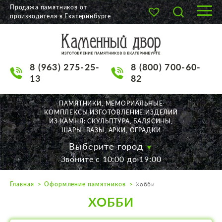
Продажа памятников от
производителя в Екатеринбурге
О КОМПАНИИ
КАТАЛОГ
8 (963) 275-25-
8 (800) 700-60-
НАШИ РАБОТЫ
13
82
АКЦИИ
ПАМЯТНИКИ, МЕМОРИАЛЬНЫЕ
КОМПЛЕКСЫ,ИЗГОТОВЛЕНИЕ ИЗДЕЛИЙ
ДОСТАВКА
ИЗ КАМНЯ: СКУЛЬПТУРА, БАЛЯСИНЫ,
ШАРЫ, ВАЗЫ, АРКИ, ОГРАДКИ
КОНТАКТЫ
Выберите город
Звоните с 10:00 до 19:00
K2532513@yandex.ru
Главная
Оформление памятников
Хобби
Екатеринбург, Щорса, 56
ХОББИ
Пн. — Пт. с 10:00 до 19:00
Суббота с 11:00 до 17:00
Воскресенье по договор.