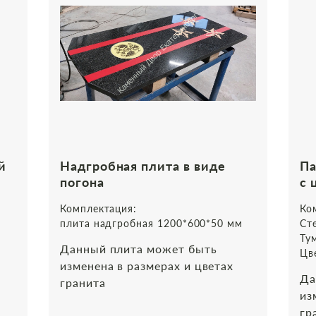
й
Надгробная плита в виде
Па
погона
с 
Комплектация:
Ко
плита надгробная 1200*600*50 мм
Ст
Ту
Данный плита может быть
Цв
изменена в размерах и цветах
Да
гранита
из
гр