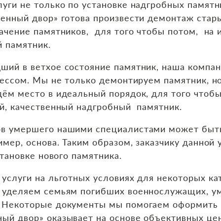
уги не только по установке надгробных памятн
менный двор» готова произвести демонтаж стар
начение памятников, для того чтобы потом, на
й памятник.
ий в ветхое состояние памятник, наша компани
цессом. Мы не только демонтируем памятник, н
дём место в идеальный порядок, для того чтоб
ый, качественный надгробный памятник.
в умершего нашими специалистами может быть
имер, основа. Таким образом, заказчику данной 
становке нового памятника.
услуги на льготных условиях для некоторых ка
 уделяем семьям погибших военнослужащих, у
 Некоторые документы мы помогаем оформить 
ый двор» оказывает на основе объективных це