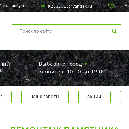
K2532513@yandex.ru
Екатеринбурге
М
Выберите город
ЕЛИЙ
Ы,
Звоните с 10:00 до 19:00
Г
НАШИ РАБОТЫ
АКЦИИ
са, 56
о 19:00
 17:00
говор.