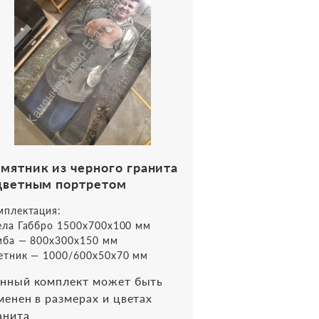
мятник из черного гранита
надгробная пл
цветным портретом
шахматной д
мплектация:
Комплектация:
ела Габбро 1500х700х100 мм
Плита 800*400*7
мба — 800х300х150 мм
Данная плита 
етник — 1000/600х50х70 мм
изменена в раз
нный комплект может быть
гранита
менен в размерах и цветах
анита