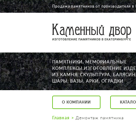
Продажа памятников от производителя в 
О КОМПАНИИ
КАТАЛОГ
НАШИ РАБОТЫ
ПАМЯТНИКИ, МЕМОРИАЛЬНЫЕ
АКЦИИ
КОМПЛЕКСЫ,ИЗГОТОВЛЕНИЕ ИЗД
ИЗ КАМНЯ: СКУЛЬПТУРА, БАЛЯСИН
ДОСТАВКА
ШАРЫ, ВАЗЫ, АРКИ, ОГРАДКИ
КОНТАКТЫ
K2532513@yandex.ru
О КОМПАНИИ
КАТАЛО
Екатеринбург, Щор
Пн. — Пт. с 10:00 д
Главная
Демонтаж памятника
Суббота с 11:00 до
Воскресенье по до