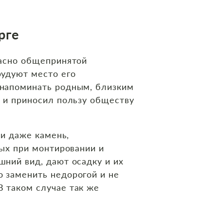
рге
ласно общепринятой
рудуют место его
 напоминать родным, близким
к и приносил пользу обществу
 и даже камень,
ных при монтировании и
ний вид, дают осадку и их
 заменить недорогой и не
 таком случае так же