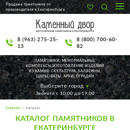
Продажа памятников от
производителя в Екатеринбурге
О КОМПАНИИ
КАТАЛОГ
8 (963) 275-25-
8 (800) 700-60-
НАШИ РАБОТЫ
13
82
АКЦИИ
ПАМЯТНИКИ, МЕМОРИАЛЬНЫЕ
КОМПЛЕКСЫ,ИЗГОТОВЛЕНИЕ ИЗДЕЛИЙ
ДОСТАВКА
ИЗ КАМНЯ: СКУЛЬПТУРА, БАЛЯСИНЫ,
ШАРЫ, ВАЗЫ, АРКИ, ОГРАДКИ
КОНТАКТЫ
Выберите город
Звоните с 10:00 до 19:00
K2532513@yandex.ru
Главная
Каталог
Екатеринбург, Щорса, 56
КАТАЛОГ ПАМЯТНИКОВ В
Пн. — Пт. с 10:00 до 19:00
Суббота с 11:00 до 17:00
ЕКАТЕРИНБУРГЕ
Воскресенье по договор.