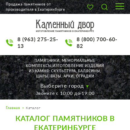
Продажа памятников от
производителя в Екатеринбурге
О КОМПАНИИ
КАТАЛОГ
8 (963) 275-25-
8 (800) 700-60-
НАШИ РАБОТЫ
13
82
АКЦИИ
ПАМЯТНИКИ, МЕМОРИАЛЬНЫЕ
КОМПЛЕКСЫ,ИЗГОТОВЛЕНИЕ ИЗДЕЛИЙ
ДОСТАВКА
ИЗ КАМНЯ: СКУЛЬПТУРА, БАЛЯСИНЫ,
ШАРЫ, ВАЗЫ, АРКИ, ОГРАДКИ
КОНТАКТЫ
Выберите город
Звоните с 10:00 до 19:00
K2532513@yandex.ru
Главная
Каталог
Екатеринбург, Щорса, 56
КАТАЛОГ ПАМЯТНИКОВ В
Пн. — Пт. с 10:00 до 19:00
Суббота с 11:00 до 17:00
ЕКАТЕРИНБУРГЕ
Воскресенье по договор.