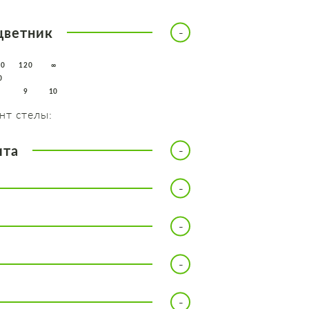
цветник
10
120
∞
0
8
9
10
нт стелы:
ита