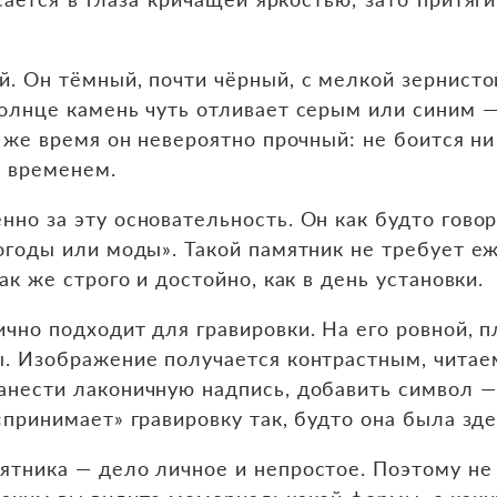
.
. Он тёмный, почти чёрный, с мелкой зернистой
олнце камень чуть отливает серым или синим —
о же время он невероятно прочный: не боится ни
о временем.
но за эту основательность. Он как будто говор
огоды или моды». Такой памятник не требует еж
ак же строго и достойно, как в день установки.
чно подходит для гравировки. На его ровной, п
. Изображение получается контрастным, читаем
нести лаконичную надпись, добавить символ — з
принимает» гравировку так, будто она была зде
ятника — дело личное и непростое. Поэтому не