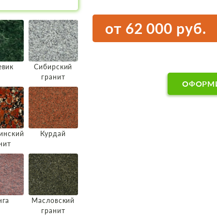
от 62 000 руб.
евик
Сибирский
гранит
ОФОРМИ
инский
Курдай
нит
нга
Масловский
гранит