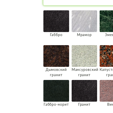
Габбро
Мрамор
Зме
Дымовский
Мансуровский
Капуст
гранит
гранит
гра
Габбро-норит
Гранит
Ви