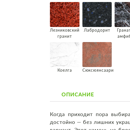
Лезниковский
Лабродорит
Грана
гранит
амфи
Коелга
Сюксюянсаари
ОПИСАНИЕ
Когда приходит пора выбира
достойно — без лишних укра
вариант. Этот камень не бро