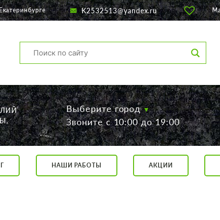
K2532513@yandex.ru
Екатеринбурге
М
Выберите город
ЕЛИЙ
Ы,
Звоните с 10:00 до 19:00
Г
НАШИ РАБОТЫ
АКЦИИ
са, 56
о 19:00
 17:00
говор.