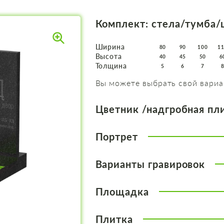
Комплект: стела/тумба/
Ширина
80
90
100
1
Высота
40
45
50
6
Толщина
5
6
7
Вы можете выбрать свой вариа
Цветник /надгробная пл
Портрет
Варианты гравировок
Площадка
Плитка