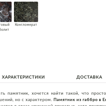
товый
Конгломерат
болит
ХАРАКТЕРИСТИКИ
ДОСТАВКА
ть памятник, хочется найти такой, что прост
шений, но с характером.
Памятник из габбро в 
сается в глаза кричащей яркостью, зато притяги