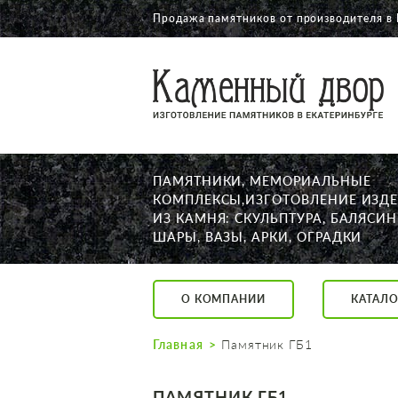
Продажа памятников от производителя в 
О КОМПАНИИ
КАТАЛОГ
НАШИ РАБОТЫ
ПАМЯТНИКИ, МЕМОРИАЛЬНЫЕ
АКЦИИ
КОМПЛЕКСЫ,ИЗГОТОВЛЕНИЕ ИЗД
ИЗ КАМНЯ: СКУЛЬПТУРА, БАЛЯСИН
ДОСТАВКА
ШАРЫ, ВАЗЫ, АРКИ, ОГРАДКИ
КОНТАКТЫ
K2532513@yandex.ru
О КОМПАНИИ
КАТАЛО
Екатеринбург, Щор
Пн. — Пт. с 10:00 д
Главная
Памятник ГБ1
Суббота с 11:00 до
Воскресенье по до
ПАМЯТНИК ГБ1